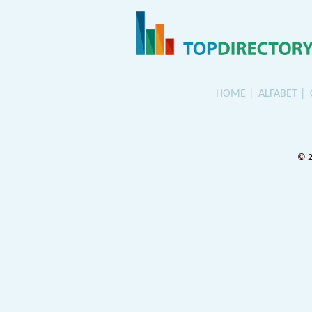
HOME
ALFABET
© 